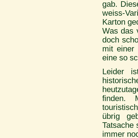
gab. Dies
weiss-Var
Karton ge
Was das v
doch scho
mit einer
eine so s
Leider i
historis
heutzutag
finden.
touristis
übrig ge
Tatsache s
immer noc