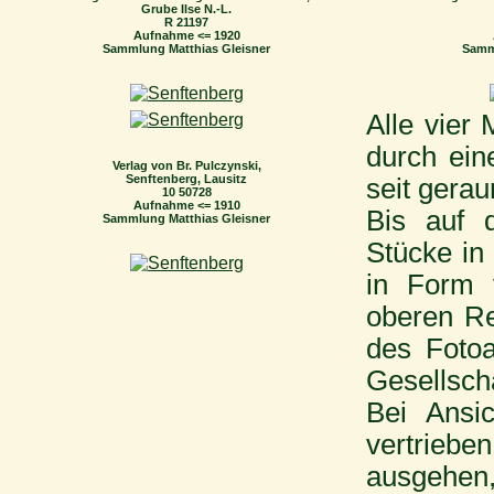
Grube Ilse N.-L.
R 21197
Aufnahme <= 1920
Sammlung Matthias Gleisner
Samm
Alle vier
durch ein
Verlag von Br. Pulczynski,
Senftenberg, Lausitz
seit gerau
10 50728
Aufnahme <= 1910
Bis auf 
Sammlung Matthias Gleisner
Stücke in
in Form 
oberen Re
des Foto
Gesellscha
Bei Ansic
vertriebe
ausgehen,