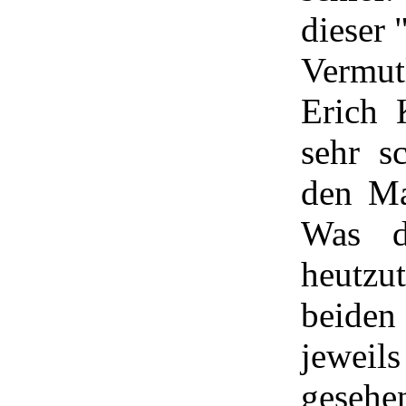
dieser 
Vermut
Erich 
sehr s
den Ma
Was d
heutzut
beide
jewei
gesehe