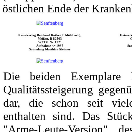
östlichen Ende der Kranken
Kunstverlag Reinhard Rothe (F. Mühlbach),
Heimatk
Meißen. R 82563
G
572339 Nr. 1221
Aufnahme <= 1937
Sa
Sammlung Matthias Gleisner
Die beiden Exemplare l
Qualitätssteigerung gegen
dar, die schon seit vie
enthalten sind. Das Stüc
"Arme-Leute-Version" de