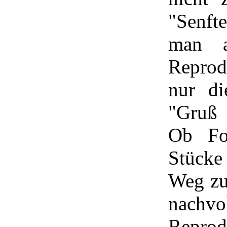
"Senft
man a
Reprod
nur di
"Gruß 
Ob For
Stücke
Weg zu
nachv
Reprod