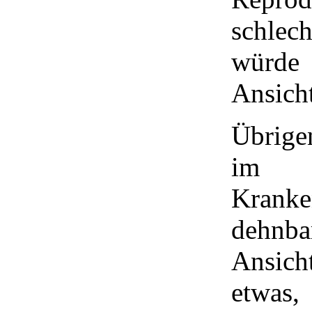
schlec
würde
Ansich
Übrige
im F
Krank
dehnba
Ansich
etwas,