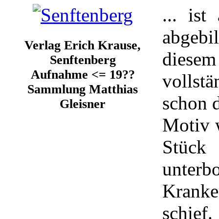
... is
abgebi
Verlag Erich Krause,
diesem
Senftenberg
Aufnahme <= 19??
vollst
Sammlung Matthias
schon d
Gleisner
Motiv 
Stück 
unter
Kranke
schief.