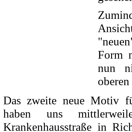
Zumind
Ansich
"neuen
Form n
nun n
oberen
Das zweite neue Motiv fü
haben uns mittlerwei
Krankenhausstraße in Ric