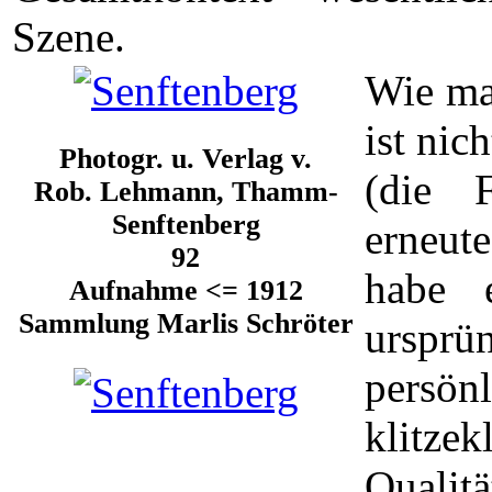
Szene.
Wie ma
ist nic
Photogr. u. Verlag v.
(die F
Rob. Lehmann, Thamm-
Senftenberg
erneute
92
habe 
Aufnahme <= 1912
Sammlung Marlis Schröter
urspr
persön
klitze
Qualit