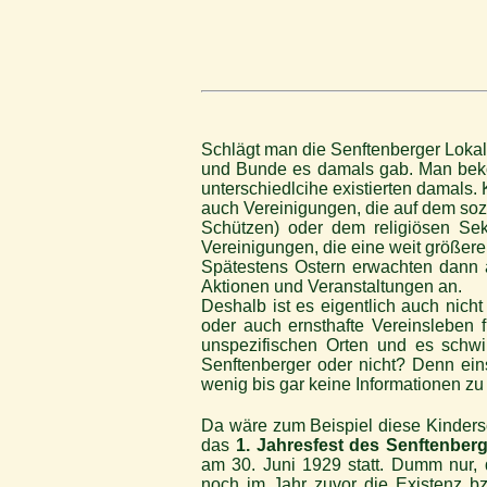
Schlägt man die Senftenberger Lokal
und Bunde es damals gab. Man bekom
unterschiedlcihe existierten damals.
auch Vereinigungen, die auf dem sozi
Schützen) oder dem religiösen Sek
Vereinigungen, die eine weit größere 
Spätestens Ostern erwachten dann a
Aktionen und Veranstaltungen an.
Deshalb ist es eigentlich auch nich
oder auch ernsthafte Vereinsleben 
unspezifischen Orten und es schw
Senftenberger oder nicht? Denn ei
wenig bis gar keine Informationen zu
Da wäre zum Beispiel diese Kindersch
das
1. Jahresfest des Senftenber
am 30. Juni 1929 statt. Dumm nur,
noch im Jahr zuvor die Existenz b