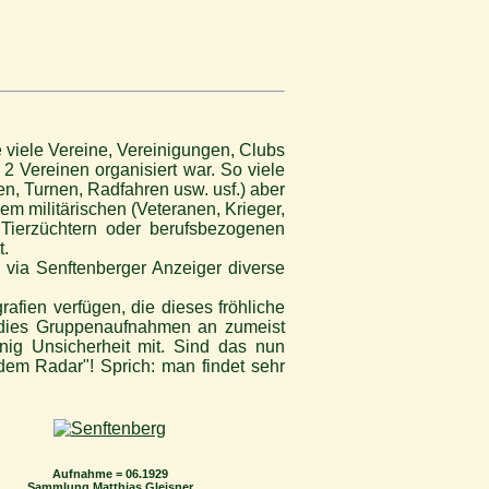
 viele Vereine, Vereinigungen, Clubs
 Vereinen organisiert war. So viele
n, Turnen, Radfahren usw. usf.) aber
m militärischen (Veteranen, Krieger,
Tierzüchtern oder berufsbezogenen
t.
 via Senftenberger Anzeiger diverse
afien verfügen, die dieses fröhliche
d dies Gruppenaufnahmen an zumeist
ig Unsicherheit mit. Sind das nun
em Radar"! Sprich: man findet sehr
Aufnahme = 06.1929
Sammlung Matthias Gleisner