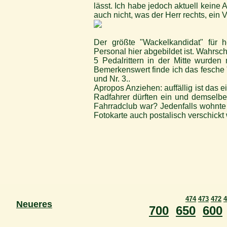
lässt. Ich habe jedoch aktuell kein
auch nicht, was der Herr rechts, ein V
Der größte "Wackelkandidat" für h
Personal hier abgebildet ist. Wahrsc
5 Pedalrittern in der Mitte wurden 
Bemerkenswert finde ich das fesche
und Nr. 3..
Apropos Anziehen: auffällig ist das 
Radfahrer dürften ein und demselbe
Fahrradclub war? Jedenfalls wohnte
Fotokarte auch postalisch verschickt
474
473
472
4
Neueres
700
650
600