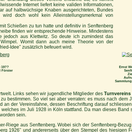
wissende Internet liefert keine validen Informationen,
bar auf halbwüchsige Knaben ausgerichteten, Bundes
g wird doch wohl kein Alleinstellungsmerkmal von
mit Schießen zu tun hatte und definitiv in Senftenberg
cheibe finden wir entsprechende Hinweise. Mindestens
e jedoch aus Klettwitz. So deute ich zumindest das
n Wimpel. Womit dann auch meine Theorie von der
ied-Idee" zusätzlich befeuert wird.
 19??
Ernst We
 Förster
Senf
Zie
Aufn
Sammlung M
rtwelt. Links sehen wir jugendliche Mitglieder des
Turnvereins
er zu bestimmen. So viel sei aber verraten: es muss nach dem
nd an der Vereinsfahne, dessen Beschriftung darauf schliessen
 welches im Juli 1928 in Köln stattfand. Da man dieses Band 
 worden sein.
nger-Riege aus Senftenberg. Wobei sich der Senftenberg-Bezug e
erg 1926" und andererseits über den Stempel des hiesigen F