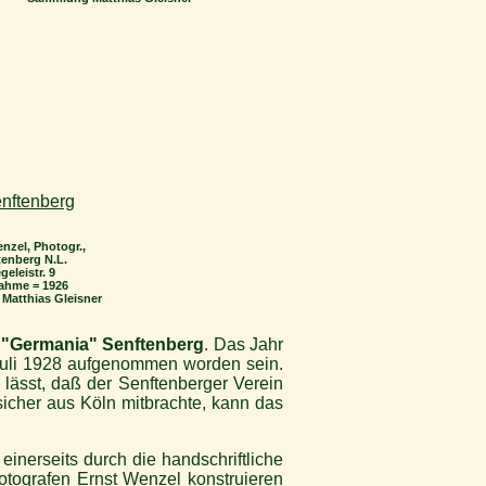
nzel, Photogr.,
tenberg N.L.
geleistr. 9
ahme = 1926
atthias Gleisner
 "Germania" Senftenberg
. Das Jahr
 Juli 1928 aufgenommen worden sein.
 lässt, daß der Senftenberger Verein
sicher aus Köln mitbrachte, kann das
inerseits durch die handschriftliche
otografen Ernst Wenzel konstruieren