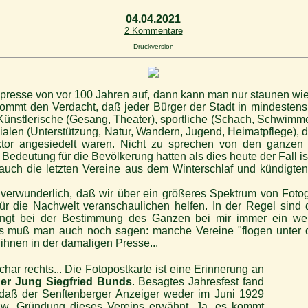
04.04.2021
2 Kommentare
Druckversion
presse von vor 100 Jahren auf, dann kann man nur staunen wie
mt den Verdacht, daß jeder Bürger der Stadt in mindestens 2
 Künstlerische (Gesang, Theater), sportliche (Schach, Schwimme
alen (Unterstützung, Natur, Wandern, Jugend, Heimatpflege), de
tor angesiedelt waren. Nicht zu sprechen von den ganzen 
Bedeutung für die Bevölkerung hatten als dies heute der Fall is
uch die letzten Vereine aus dem Winterschlaf und kündigten
t verwunderlich, daß wir über ein größeres Spektrum von Fotogr
für die Nachwelt veranschaulichen helfen. In der Regel sin
ingt bei der Bestimmung des Ganzen bei mir immer ein wen
ns muß man auch noch sagen: manche Vereine "flogen unter d
 ihnen in der damaligen Presse...
ar rechts... Die Fotopostkarte ist eine Erinnerung an
ger Jung Siegfried Bunds
. Besagtes Jahresfest fand
 daß der Senftenberger Anzeiger weder im Juni 1929
zw. Gründung dieses Vereins erwähnt. Ja, es kommt