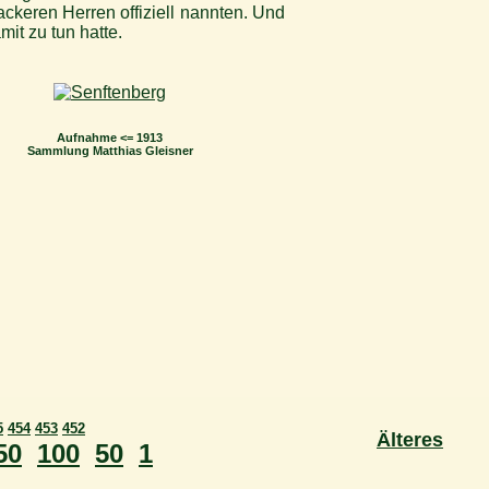
keren Herren offiziell nannten. Und
mit zu tun hatte.
Aufnahme <= 1913
Sammlung Matthias Gleisner
5
454
453
452
Älteres
50
100
50
1