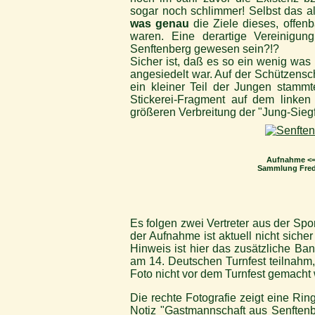
sogar noch schlimmer! Selbst das all
was genau
die Ziele dieses, offen
waren. Eine derartige Vereinigun
Senftenberg gewesen sein?!?
Sicher ist, daß es so ein wenig was 
angesiedelt war. Auf der Schützens
ein kleiner Teil der Jungen stammt
Stickerei-Fragment auf dem linke
größeren Verbreitung der "Jung-Siegfr
Aufnahme <=
Sammlung Fred
Es folgen zwei Vertreter aus der Spo
der Aufnahme ist aktuell nicht sich
Hinweis ist hier das zusätzliche Ba
am 14. Deutschen Turnfest teilnahm,
Foto nicht vor dem Turnfest gemacht
Die rechte Fotografie zeigt eine Ri
Notiz "Gastmannschaft aus Senftenb