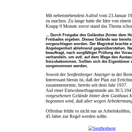
Mit nebenstehendem Aufruf vom 23.Januar 194
zu machen. Zu lange hatte die Idee von einem
Knapp 9 Monate zuvor stand das Thema schon
... Durch Freigabe des Geländes (hinter dem Ho
Freibades ergeben. Dieses Gelände war bereits
vorgeschlagen worden. Der Magistrat brachte e
Angelegenheit ablehnend gegenüberstehen. Nac
beauftragt, nach sorgfältiger Prüfung der Vo
verhandeln, um evtl. auf dem Wege des Austau
freizubekommen. Sollten sich die Eigentümer 
vorgenommen werden.
Soweit der
Senftenberger Anzeiger
in der Beri
Interessant hieran ist, daß der Plan zur Errich
zusammenreime, bereits seit dem Jahr 1937.
Auf einer Einwohnerfragestunde am 30.5.194
vorgesehenen Gelände hinter dem Gasthaus Mi
begonnen wird, daß aber wegen Arbeitermangel
Offenbar fehlte es nicht nur an Arbeitskräfte
45 Jahre zur Regel werden sollte.