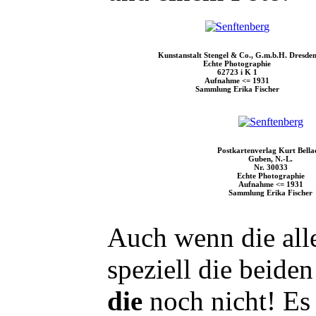
Kunstanstalt Stengel & Co., G.m.b.H. Dresde
Echte Photographie
62723 i K 1
Aufnahme <= 1931
Sammlung Erika Fischer
Postkartenverlag Kurt Bella
Guben, N.-L.
Nr. 30033
Echte Photographie
Aufnahme <= 1931
Sammlung Erika Fischer
Auch wenn die alle
speziell die beide
die
noch nicht! Es