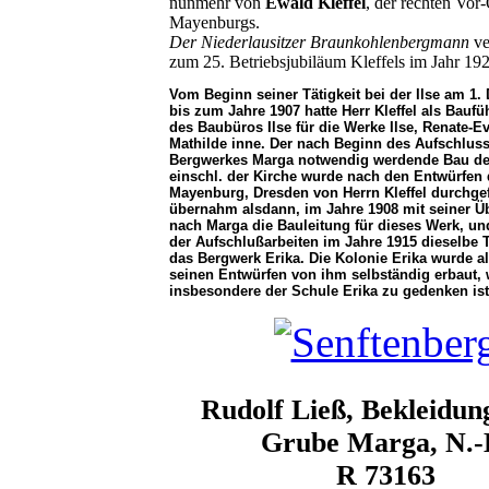
nunmehr von
Ewald Kleffel
, der rechten Vor
Mayenburgs.
Der Niederlausitzer Braunkohlenbergmann
ve
zum 25. Betriebsjubiläum Kleffels im Jahr 192
Vom Beginn seiner Tätigkeit bei der Ilse am 1
bis zum Jahre 1907 hatte Herr Kleffel als Baufü
des Baubüros Ilse für die Werke Ilse, Renate-E
Mathilde inne. Der nach Beginn des Aufschlus
Bergwerkes Marga notwendig werdende Bau de
einschl. der Kirche wurde nach den Entwürfen 
Mayenburg, Dresden von Herrn Kleffel durchgef
übernahm alsdann, im Jahre 1908 mit seiner Ü
nach Marga die Bauleitung für dieses Werk, u
der Aufschlußarbeiten im Jahre 1915 dieselbe T
das Bergwerk Erika. Die Kolonie Erika wurde 
seinen Entwürfen von ihm selbständig erbaut,
insbesondere der Schule Erika zu gedenken ist
Rudolf Ließ, Bekleidun
Grube Marga, N.-
R 73163