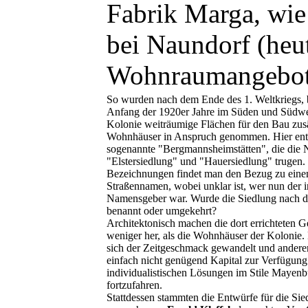
Fabrik Marga, wie
bei Naundorf (heu
Wohnraumangebot s
So wurden nach dem Ende des 1. Weltkriegs,
Anfang der 1920er Jahre im Süden und Südwe
Kolonie weiträumige Flächen für den Bau zusä
Wohnhäuser in Anspruch genommen. Hier ent
sogenannte "Bergmannsheimstätten", die die
"Elstersiedlung" und "Hauersiedlung" trugen.
Bezeichnungen findet man den Bezug zu ein
Straßennamen, wobei unklar ist, wer nun der in
Namensgeber war. Wurde die Siedlung nach d
benannt oder umgekehrt?
Architektonisch machen die dort errichteten 
weniger her, als die Wohnhäuser der Kolonie. E
sich der Zeitgeschmack gewandelt und anderer
einfach nicht genügend Kapital zur Verfügun
individualistischen Lösungen im Stile Mayenb
fortzufahren.
Stattdessen stammten die Entwürfe für die Si