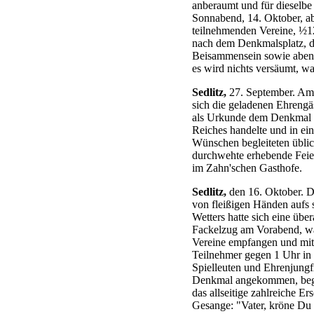
anberaumt und für dieselbe
Sonnabend, 14. Oktober, ab
teilnehmenden Vereine, ½1
nach dem Denkmalsplatz, d
Beisammensein sowie abends
es wird nichts versäumt, w
Sedlitz,
27. September. Am 
sich die geladenen Ehrengä
als Urkunde dem Denkmal be
Reiches handelte und in ei
Wünschen begleiteten üblic
durchwehte erhebende Feier
im Zahn'schen Gasthofe.
Sedlitz,
den 16. Oktober. Di
von fleißigen Händen aufs 
Wetters hatte sich eine übe
Fackelzug am Vorabend, wä
Vereine empfangen und mit 
Teilnehmer gegen 1 Uhr in 
Spielleuten und Ehrenjungf
Denkmal angekommen, begrüß
das allseitige zahlreiche E
Gesange: "Vater, kröne Du m