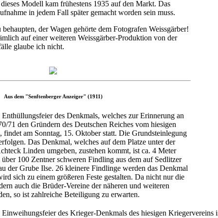
ieses Modell kam frühestens 1935 auf den Markt. Das
ufnahme in jedem Fall später gemacht worden sein muss.
zu behaupten, der Wagen gehörte dem Fotografen Weissgärber!
ämlich auf einer weiteren Weissgärber-Produktion von der
le glaube ich nicht.
Aus dem "Senftenberger Anzeiger" (1911)
 Enthüllungsfeier des Denkmals, welches zur Erinnerung an
70/71 den Gründern des Deutschen Reiches vom hiesigen
, findet am Sonntag, 15. Oktober statt. Die Grundsteinlegung
 erfolgen. Das Denkmal, welches auf dem Platze unter der
Achteck Linden umgeben, zustehen kommt, ist ca. 4 Meter
 über 100 Zentner schweren Findling aus dem auf Sedlitzer
u der Grube Ilse. 26 kleinere Findlinge werden das Denkmal
ird sich zu einem größeren Feste gestalten. Da nicht nur die
dern auch die Brüder-Vereine der näheren und weiteren
, so ist zahlreiche Beteiligung zu erwarten.
Einweihungsfeier des Krieger-Denkmals des hiesigen Kriegervereins is