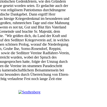
atriotischen Gedenkfeiern, wie den Gründern
e gesetzt worden seien. Er gedachte auch der
, von religiösem Patriotismus durchdrungene
ndische Dankgebet. Dann ergriff Herr
as hiesige Kriegerdenkmal im besonderen und
e großen, ruhmreichen Tage und eine Mahnung
nn es not tut, Gut und Blut fürs Vaterland
Gemeinde und brachte Sr. Majestät, dem
ste. "Wir grüßen dich, du Land der Kraft und
f den Sedlitzer Kriegerverein auf, in welches
einen schönen Prolog, worauf die Niederlegung
n, Grube Ilse, Sorno-Rosendorf, Reppist,
sowie die Sedlitzer Vereine Radfahrer-Verein,
rreicht wurden, wobei der Spruch des
ausgesprochen hatte, folgte der Umzug durch
n die Vereine im strammen Paradeschritt
 zu kameradschaftlichem Beisammensein bei
ganz besonders durch Überreichung von Ehren-
tig verlaufene Fest noch lange Zeit eine