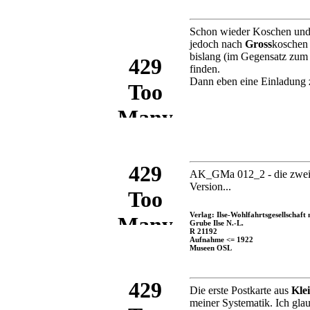
Schon wieder Koschen und 
jedoch nach
Gross
koschen 
bislang (im Gegensatz zum 
finden.
Dann eben eine Einladung z
AK_GMa 012_2 - die zweifar
Version...
Verlag: Ilse-Wohlfahrtsgesellschaft 
Grube Ilse N.-L.
R 21192
Aufnahme <= 1922
Museen OSL
Die erste Postkarte aus
Kle
meiner Systematik. Ich gla