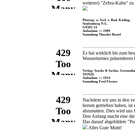
weiterer) "Zebra-Kahn" zu s
Photogr. u. Verl. v. Rud. Käding,
Senftenberg N-L.
G9383 14
Aufnahme <= 1909
Sammlung Theodor Restel
Es hat wirklich bis zum heu
Wasserturmes präsentieren k
Verlag: Starke & Sachse, Grossenha
1019|26
Aufnahme <= 1914
Sammlung Fred Förster
Nachdem wir uns in den ve
herum getrieben haben, ist
abzustatten. Dies wird uns
Den Anfang macht eine dies
Das darauf abgebildete "P
Alles Gute Mutti!