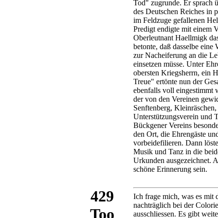
Tod" zugrunde. Er sprach ü
des Deutschen Reiches in p
im Feldzuge gefallenen Hel
Predigt endigte mit einem 
Oberleutnant Haellmigk da
betonte, daß dasselbe ein
zur Nacheiferung an die Le
einsetzen müsse. Unter Ehr
obersten Kriegsherrn, ein 
Treue" ertönte nun der Ges
ebenfalls voll eingestimmt 
der von den Vereinen gewid
Senftenberg, Kleinräschen,
Unterstützungsverein und 
Bückgener Vereins besonde
den Ort, die Ehrengäste u
vorbeidefilieren. Dann lös
Musik und Tanz in die bei
Urkunden ausgezeichnet. Al
schöne Erinnerung sein.
Ich frage mich, was es mit 
nachträglich bei der Color
ausschliessen. Es gibt wei