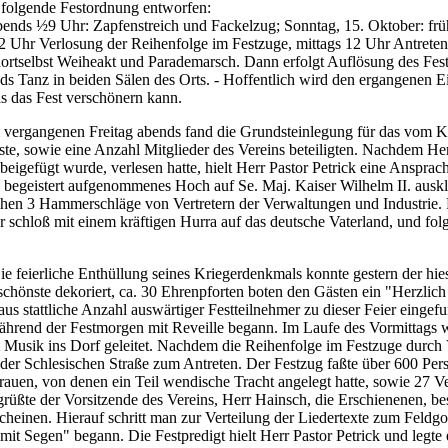
 folgende Festordnung entworfen:
ends ½9 Uhr: Zapfenstreich und Fackelzug; Sonntag, 15. Oktober: früh
2 Uhr Verlosung der Reihenfolge im Festzuge, mittags 12 Uhr Antret
ortselbst Weiheakt und Parademarsch. Dann erfolgt Auflösung des Fes
 Tanz in beiden Sälen des Orts. - Hoffentlich wird den ergangenen Ei
as das Fest verschönern kann.
vergangenen Freitag abends fand die Grundsteinlegung für das vom Kr
ste, sowie eine Anzahl Mitglieder des Vereins beteiligten. Nachdem Her
igefügt wurde, verlesen hatte, hielt Herr Pastor Petrick eine Anspra
n begeistert aufgenommenes Hoch auf Se. Maj. Kaiser Wilhelm II. auskla
hen 3 Hammerschläge von Vertretern der Verwaltungen und Industrie. D
 schloß mit einem kräftigen Hurra auf das deutsche Vaterland, und fo
e feierliche Enthüllung seines Kriegerdenkmals konnte gestern der hie
schönste dekoriert, ca. 30 Ehrenpforten boten den Gästen ein "Herzli
raus stattliche Anzahl auswärtiger Festteilnehmer zu dieser Feier eingef
hrend der Festmorgen mit Reveille begann. Im Laufe des Vormittags 
Musik ins Dorf geleitet. Nachdem die Reihenfolge im Festzuge durch Ve
der Schlesischen Straße zum Antreten. Der Festzug faßte über 600 Pers
rauen, von denen ein Teil wendische Tracht angelegt hatte, sowie 27
te der Vorsitzende des Vereins, Herr Hainsch, die Erschienenen, bes
rscheinen. Hierauf schritt man zur Verteilung der Liedertexte zum Feldg
it Segen" begann. Die Festpredigt hielt Herr Pastor Petrick und legte e