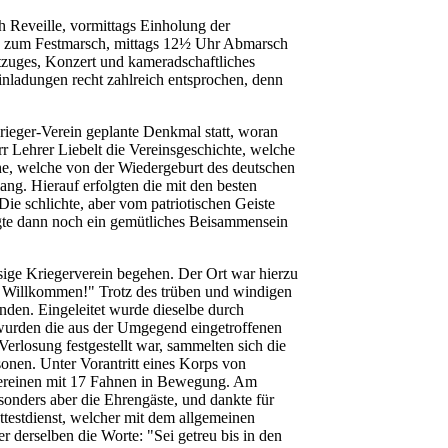
 Reveille, vormittags Einholung der
en zum Festmarsch, mittags 12½ Uhr Abmarsch
tzuges, Konzert und kameradschaftliches
nladungen recht zahlreich entsprochen, denn
ieger-Verein geplante Denkmal statt, woran
r Lehrer Liebelt die Vereinsgeschichte, welche
che, welche von der Wiedergeburt des deutschen
ng. Hierauf erfolgten die mit den besten
ie schlichte, aber vom patriotischen Geiste
lgte dann noch ein gemütliches Beisammensein
sige Kriegerverein begehen. Der Ort war hierzu
ch Willkommen!" Trotz des trüben und windigen
unden. Eingeleitet wurde dieselbe durch
wurden die aus der Umgegend eingetroffenen
rlosung festgestellt war, sammelten sich die
onen. Unter Vorantritt eines Korps von
 Vereinen mit 17 Fahnen in Bewegung. Am
onders aber die Ehrengäste, und dankte für
ottestdienst, welcher mit dem allgemeinen
r derselben die Worte: "Sei getreu bis in den