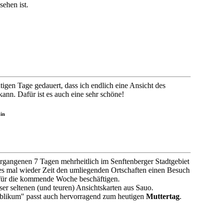
ehen ist.
tigen Tage gedauert, dass ich endlich eine Ansicht des
ann. Dafür ist es auch eine sehr schöne!
in
rgangenen 7 Tagen mehrheitlich im Senftenberger Stadtgebiet
 es mal wieder Zeit den umliegenden Ortschaften einen Besuch
 für die kommende Woche beschäftigen.
er seltenen (und teuren) Ansichtskarten aus Sauo.
ublikum" passt auch hervorragend zum heutigen
Muttertag
.