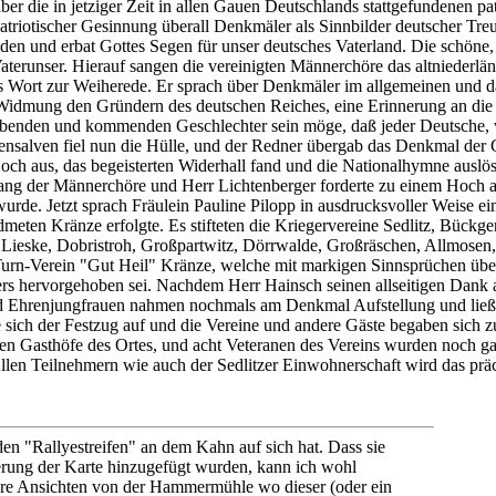
ber die in jetziger Zeit in allen Gauen Deutschlands stattgefundenen p
atriotischer Gesinnung überall Denkmäler als Sinnbilder deutscher Treu
den und erbat Gottes Segen für unser deutsches Vaterland. Die schöne
Vaterunser. Hierauf sangen die vereinigten Männerchöre das altniederlä
s Wort zur Weiherede. Er sprach über Denkmäler im allgemeinen und d
e Widmung den Gründern des deutschen Reiches, eine Erinnerung an di
benden und kommenden Geschlechter sein möge, daß jeder Deutsche, we
ensalven fiel nun die Hülle, und der Redner übergab das Denkmal der 
Hoch aus, das begeisterten Widerhall fand und die Nationalhymne auslö
ang der Männerchöre und Herr Lichtenberger forderte zu einem Hoch au
wurde. Jetzt sprach Fräulein Pauline Pilopp in ausdrucksvoller Weise 
meten Kränze erfolgte. Es stifteten die Kriegervereine Sedlitz, Bückge
 Lieske, Dobristroh, Großpartwitz, Dörrwalde, Großräschen, Allmosen, 
Turn-Verein "Gut Heil" Kränze, welche mit markigen Sinnsprüchen übe
rs hervorgehoben sei. Nachdem Herr Hainsch seinen allseitigen Dank 
nd Ehrenjungfrauen nahmen nochmals am Denkmal Aufstellung und ließe
te sich der Festzug auf und die Vereine und andere Gäste begaben sich
den Gasthöfe des Ortes, und acht Veteranen des Vereins wurden noch 
len Teilnehmern wie auch der Sedlitzer Einwohnerschaft wird das präch
den "Rallyestreifen" an dem Kahn auf sich hat. Dass sie
ierung der Karte hinzugefügt wurden, kann ich wohl
tere Ansichten von der Hammermühle wo dieser (oder ein