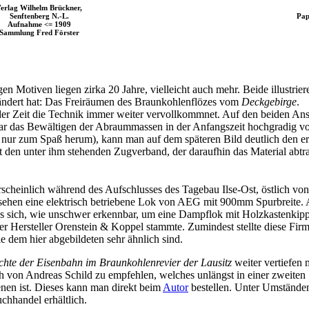
erlag Wilhelm Brückner,
Senftenberg N.-L.
Pap
Aufnahme <= 1909
Sammlung Fred Förster
n Motiven liegen zirka 20 Jahre, vielleicht auch mehr. Beide illustriere
eändert hat: Das Freiräumen des Braunkohlenflözes vom
Deckgebirge
.
er Zeit die Technik immer weiter vervollkommnet. Auf den beiden Ans
War das Bewältigen der Abraummassen in der Anfangszeit hochgradig vo
 nur zum Spaß herum), kann man auf dem späteren Bild deutlich den e
 den unter ihm stehenden Zugverband, der daraufhin das Material abtran
heinlich während des Aufschlusses des Tagebau Ilse-Ost, östlich von
sehen eine elektrisch betriebene Lok von AEG mit 900mm Spurbreite. 
es sich, wie unschwer erkennbar, um eine Dampflok mit Holzkastenkipp
r Hersteller Orenstein & Koppel stammte. Zumindest stellte diese Firm
e dem hier abgebildeten sehr ähnlich sind.
chte der Eisenbahn im Braunkohlenrevier der Lausitz
weiter vertiefen 
h von Andreas Schild zu empfehlen, welches unlängst in einer zweiten
enen ist. Dieses kann man direkt beim
Autor
bestellen. Unter Umständen
chhandel erhältlich.