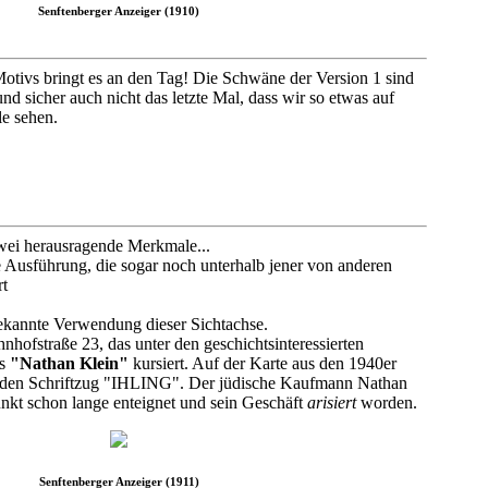
Senftenberger Anzeiger (1910)
Motivs bringt es an den Tag! Die Schwäne der Version 1 sind
 und sicher auch nicht das letzte Mal, dass wir so etwas auf
e sehen.
zwei herausragende Merkmale...
e Ausführung, die sogar noch unterhalb jener von anderen
rt
 bekannte Verwendung dieser Sichtachse.
hofstraße 23, das unter den geschichtsinteressierten
ls
"Nathan Klein"
kursiert. Auf der Karte aus den 1940er
 den Schriftzug "IHLING". Der jüdische Kaufmann Nathan
nkt schon lange enteignet und sein Geschäft
arisiert
worden.
Senftenberger Anzeiger (1911)