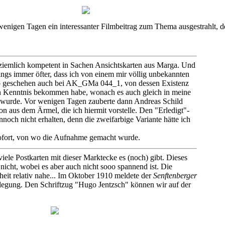
enigen Tagen ein interessanter Filmbeitrag zum Thema ausgestrahlt, 
r ziemlich kompetent in Sachen Ansichtskarten aus Marga. Und
ings immer öfter, dass ich von einem mir völlig unbekannten
So geschehen auch bei AK_GMa 044_1, von dessen Existenz
en Kenntnis bekommen habe, wonach es auch gleich in meine
urde. Vor wenigen Tagen zauberte dann Andreas Schild
von aus dem Ärmel, die ich hiermit vorstelle. Den "Erledigt"-
och nicht erhalten, denn die zweifarbige Variante hätte ich
sofort, von wo die Aufnahme gemacht wurde.
viele Postkarten mit dieser Marktecke es (noch) gibt. Dieses
nicht, wobei es aber auch nicht sooo spannend ist. Die
it relativ nahe... Im Oktober 1910 meldete der
Senftenberger
legung. Den Schriftzug "Hugo Jentzsch" können wir auf der