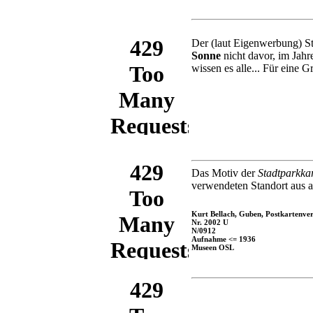
Der (laut Eigenwerbung) St
Sonne
nicht davor, im Jah
wissen es alle... Für eine 
Das Motiv der
Stadtparkka
verwendeten Standort aus
Kurt Bellach, Guben, Postkartenve
Nr. 2002 U
N/0912
Aufnahme <= 1936
Museen OSL