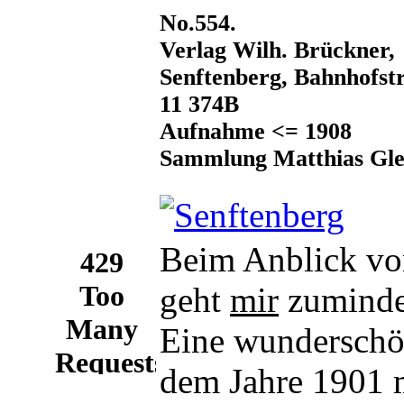
No.554.
Verlag Wilh. Brückner,
Senftenberg, Bahnhofstr
11 374B
Aufnahme <= 1908
Sammlung Matthias Gle
Beim Anblick v
geht
mir
zumindes
Eine wunderschön
dem Jahre 1901 m