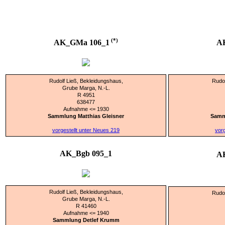
(*)
AK_GMa 106_1
A
Rudolf Ließ, Bekleidungshaus,
Rudol
Grube Marga, N.-L.
R 4951
638477
Aufnahme <= 1930
Sammlung Matthias Gleisner
Samm
vorgestellt unter Neues 219
vorg
AK_Bgb 095_1
A
Rudolf Ließ, Bekleidungshaus,
Rudol
Grube Marga, N.-L.
R 41460
Aufnahme <= 1940
Sammlung Detlef Krumm