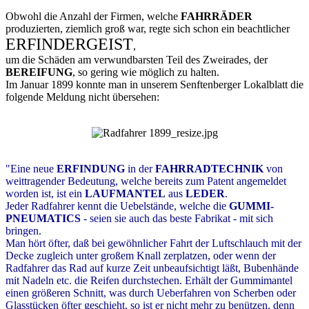
Obwohl die Anzahl der Firmen, welche
FAHRRÄDER
produzierten, ziemlich groß war, regte sich schon ein beachtlicher
ERFINDERGEIST
,
um die Schäden am verwundbarsten Teil des Zweirades, der
BEREIFUNG
, so gering wie möglich zu halten.
Im Januar 1899 konnte man in unserem Senftenberger Lokalblatt die
folgende Meldung nicht übersehen:
"Eine neue
ERFINDUNG
in der
FAHRRADTECHNIK
von
weittragender Bedeutung, welche bereits zum Patent angemeldet
worden ist, ist ein
LAUFMANTEL
aus
LEDER
.
Jeder Radfahrer kennt die Uebelstände, welche die
GUMMI-
PNEUMATICS
- seien sie auch das beste Fabrikat - mit sich
bringen.
Man hört öfter, daß bei gewöhnlicher Fahrt der Luftschlauch mit der
Decke zugleich unter großem Knall zerplatzen, oder wenn der
Radfahrer das Rad auf kurze Zeit unbeaufsichtigt läßt, Bubenhände
mit Nadeln etc. die Reifen durchstechen. Erhält der Gummimantel
einen größeren Schnitt, was durch Ueberfahren von Scherben oder
Glasstücken öfter geschieht, so ist er nicht mehr zu benützen, denn