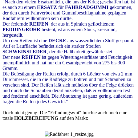
"Nach den vielen Ersatzmitteln, die uns der Krieg geschaffen hat, ist
es auch zu einem
ERSATZ
für
FAHRRADGUMMI
gekommen,
der den durch Fahrverbot und Gummibeschlagnahme geplagten
Radfahrern willkommen sein dürfte.
Der federnde
REIFEN
, der aus in Spiralen geflochtenem
PEDDINGROHR
besteht, ist aus einem Stück, kreisrund,
hergestellt.
Um den Reifen ist eine
DECKE
aus wasserdichtem Stoff gespannt.
Auf er Lauffläche befindet sich ein starker Streifen
SCHWEINSLEDER
, der die Haltbarkeit gewährleistet.
Der neue
REIFEN
ist gegen Witterungseinflüsse und Feuchtigkeit
unempfindlich und hat nur ein Gesamtgewicht von 275 bis 300
Gramm.
Die Befestigung der Reifen erfolgt durch 6 Löcher von etwa 2 mm
Durchmesser, die in die Radfelge zu bohren und mit Schrauben zu
versehen sind. Der Reifen läßt sich mühelos über die Felge drücken
und durch die Schrauben derart anziehen, daß er vollkommen fest
und fendernd anschließt. Die Abnutzung ist ganz gering, außerdem
tragen die Reifen jedes Gewicht."
Doch nicht genug. Die "Erfindungswut" brachte auch noch eine
totale
HOLZBEREIFUNG
auf den Markt: