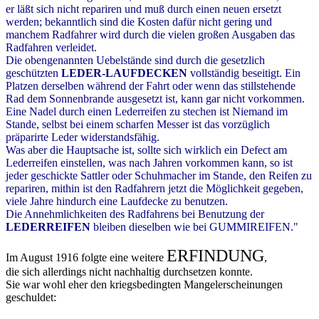
er läßt sich nicht repariren und muß durch einen neuen ersetzt
werden; bekanntlich sind die Kosten dafür nicht gering und
manchem Radfahrer wird durch die vielen großen Ausgaben das
Radfahren verleidet.
Die obengenannten Uebelstände sind durch die gesetzlich
geschützten
LEDER-LAUFDECKEN
vollständig beseitigt. Ein
Platzen derselben während der Fahrt oder wenn das stillstehende
Rad dem Sonnenbrande ausgesetzt ist, kann gar nicht vorkommen.
Eine Nadel durch einen Lederreifen zu stechen ist Niemand im
Stande, selbst bei einem scharfen Messer ist das vorzüglich
präparirte Leder widerstandsfähig.
Was aber die Hauptsache ist, sollte sich wirklich ein Defect am
Lederreifen einstellen, was nach Jahren vorkommen kann, so ist
jeder geschickte Sattler oder Schuhmacher im Stande, den Reifen zu
repariren, mithin ist den Radfahrern jetzt die Möglichkeit gegeben,
viele Jahre hindurch eine Laufdecke zu benutzen.
Die Annehmlichkeiten des Radfahrens bei Benutzung der
LEDERREIFEN
bleiben dieselben wie bei GUMMIREIFEN."
ERFINDUNG
Im August 1916 folgte eine weitere
,
die sich allerdings nicht nachhaltig durchsetzen konnte.
Sie war wohl eher den kriegsbedingten Mangelerscheinungen
geschuldet: