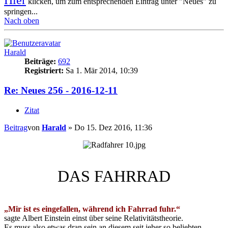
Hier
klicken, um zum entsprechenden Eintrag unter "Neues" zu
springen...
Nach oben
Harald
Beiträge:
692
Registriert:
Sa 1. Mär 2014, 10:39
Re: Neues 256 - 2016-12-11
Zitat
Beitrag
von
Harald
»
Do 15. Dez 2016, 11:36
DAS FAHRRAD
„Mir ist es eingefallen, während ich Fahrrad fuhr.“
sagte Albert Einstein einst über seine Relativitätstheorie.
Es muss also etwas dran sein an diesem seit jeher so beliebten