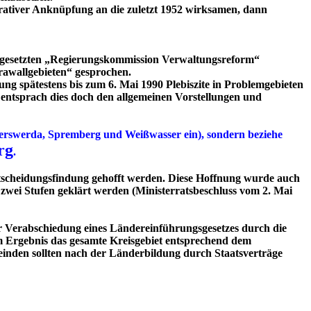
urativer Anknüpfung an die zuletzt 1952 wirksamen, dann
ingesetzten „Regierungskommission Verwaltungsreform“
awallgebieten“ gesprochen.
ng spätestens bis zum 6. Mai 1990 Plebiszite in Problemgebieten
n, entsprach dies doch den allgemeinen Vorstellungen und
oyerswerda, Spremberg und Weißwasser ein), sondern beziehe
rg
.
ntscheidungsfindung gehofft werden. Diese Hoffnung wurde auch
 zwei Stufen geklärt werden (Ministerratsbeschluss vom 2. Mai
er Verabschiedung eines Ländereinführungsgesetzes durch die
im Ergebnis das gesamte Kreisgebiet entsprechend dem
nden sollten nach der Länderbildung durch Staatsverträge