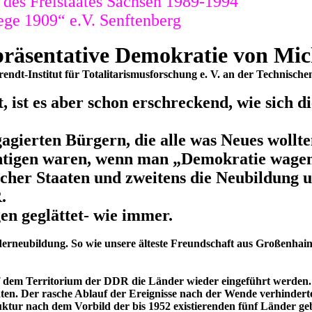
des Freistaates Sachsen 1989-1994
ege 1909“ e.V. Senftenberg
epräsentative Demokratie von Mic
dt-Institut für Totalitarismusforschung e. V. an der Technischen
 ist es aber schon erschreckend, wie sich di
erten Bürgern, die alle was Neues wollten,
chtigen waren, wenn man „Demokratie wagen
cher Staaten und zweitens die Neubildung 
.
en geglättet- wie immer.
änderneubildung. So wie unsere älteste Freundschaft aus Großenhai
 dem Territorium der DDR die Länder wieder eingeführt werden. 
ten. Der rasche Ablauf der Ereignisse nach der Wende verhindert
ktur nach dem Vorbild der bis 1952 existierenden fünf Länder ge