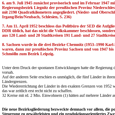
6. am 9. Juli 1945 zunächst provisorisch und im Februar 1947 mi
Regierungsbezirk Liegnitz der preußischen Provinz Niederschles
mit 2190 Quadratkilometern angegliedert. (Nieder- und Oberschle
Irgang/Bein/Neubach, Schlesien, S. 236)
7. Am 11. April 1952 beschloss das Politbüro der SED die Aufglie
DDR üblich, hat das nicht die Volkskammer beschlossen, sonde
aus 120 Land- und 20 Stadtkreisen 191 Land- und 27 Stadtkreis
8. Sachsen wurde in die drei Bezirke Chemnitz (1953–1990 Karl-M
waren, dann zur preußischen Provinz Sachsen und von 1947 bis
Schmölln zum Bezirk Leipzig.
Unter dem Druck der spontanen Entwicklungen hatte die Regierung de
vorsah.
Auf der anderen Seite erschien es unmöglich, die fünf Länder in ih
Ländergrenzen.
Die Wiedererrichtung der Länder in den exakten Grenzen von 1952 w
das war zeitlich erst recht nicht zu schaffen.
32 Kreise mit rd. 2 Mio. Einwohnern (1) hätten auf mehrere Länder a
Die neue Bezirksgliederung bezweckte demnach vor allem, die poli
Steuerung zu gewährleisten und ein produktionsorientiertes Zwe