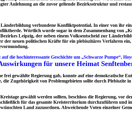
ingter Anlehnung an die zuvor geltende Bezirksstruktur und resta
 Länderbildung verbundene Konfliktpotential. In einer von ihr e
onfliktherde. Wörtlich wurde sogar in dem Zusammenhang von „Kr
Bezirkes Leipzig, der neben einem Volksentscheid zur Länderbildu
r der neuen politischen Kräfte für ein plebiszitäres Verfahren ei
 Bevormundung.
nicht auf die hochinteressante Geschichte um „Schwarze Pumpe“, H
 Auswirkungen für unsere Heimat Senftenbe
ne frei gewählte Regierung gab, konnte auf eine demokratische E
 die Zugehörigkeit von Problemgebieten sollte durch Plebiszite in
reistage gewählt werden sollten, beschloss die Regierung, vor d
schließlich für das gesamte Kreisterritorium durchzuführen und 
ewünschten Land zuzuordnen. Abweichende Voten einzelner Gemei