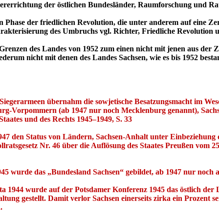
dererrichtung der östlichen Bundesländer, Raumforschung und Ra
n Phase der friedlichen Revolution, die unter anderem auf eine Ze
akterisierung des Umbruchs vgl. Richter, Friedliche Revolution u
ie Grenzen des Landes von 1952 zum einen nicht mit jenen aus der
derum nicht mit denen des Landes Sachsen, wie es bis 1952 besta
iegerarmeen übernahm die sowjetische Besatzungsmacht im Wesentl
nburg-Vorpommern (ab 1947 nur noch Mecklenburg genannt), Sach
Staates und des Rechts 1945–1949, S. 33
947 den Status von Ländern, Sachsen-Anhalt unter Einbeziehung d
atsgesetz Nr. 46 über die Auflösung des Staates Preußen vom 25. 
945 wurde das „Bundesland Sachsen“ gebildet, ab 1947 nur noch a
ta 1944 wurde auf der Potsdamer Konferenz 1945 das östlich der La
ltung gestellt. Damit verlor Sachsen einerseits zirka ein Prozen
.