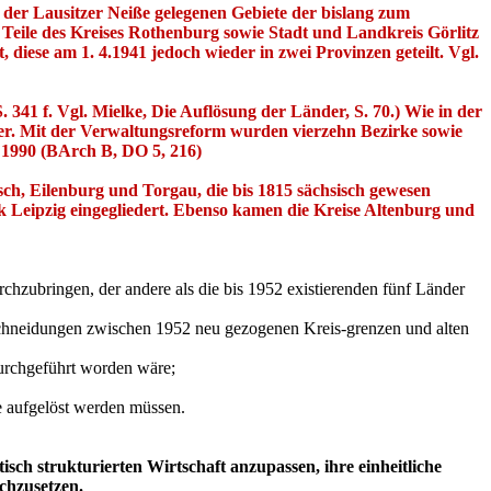
 der Lausitzer Neiße gelegenen Gebiete der bislang zum
 Teile des Kreises Rothenburg sowie Stadt und Landkreis Görlitz
iese am 1. 4.1941 jedoch wieder in zwei Provinzen geteilt. Vgl.
 341 f. Vgl. Mielke, Die Auflösung der Länder, S. 70.) Wie in der
er. Mit der Verwaltungsreform wurden vierzehn Bezirke sowie
 1990 (BArch B, DO 5, 216)
sch, Eilenburg und Torgau, die bis 1815 sächsisch gewesen
Leipzig eingegliedert. Ebenso kamen die Kreise Altenburg und
zubringen, der andere als die bis 1952 existierenden fünf Länder
rschneidungen zwischen 1952 neu gezogenen Kreis-grenzen und alten
urchgeführt worden wäre;
e aufgelöst werden müssen.
sch strukturierten Wirtschaft anzupassen, ihre einheitliche
chzusetzen.