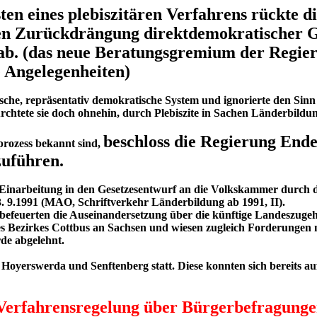
n eines plebiszitären Verfahrens rückte di
nen Zurückdrängung direktdemokratischer 
s ab. (das neue Beratungsgremium der Regie
 Angelegenheiten)
sche, repräsentativ demokratische System und ignorierte den Sinn
htete sie doch ohnehin, durch Plebiszite in Sachen Länderbildung
beschloss die Regierung Ende 
prozess bekannt sind,
uführen.
Einarbeitung in den Gesetzesentwurf an die Volkskammer durch da
 9.1991 (MAO, Schriftverkehr Länderbildung ab 1991, II).
befeuerten die Auseinandersetzung über die künftige Landeszugeh
s Bezirkes Cottbus an Sachsen und wiesen zugleich Forderungen na
de abgelehnt.
Hoyerswerda und Senftenberg statt. Diese konnten sich bereits a
 Verfahrensregelung über Bürgerbefragungen