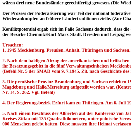
wären drei neue Bundesländer gerechtfertigt gewesen. (Die Wie
Der Prozess der Föderalisierung war Teil der national-föderative
Wiederanknüpfen an frühere Ländertraditionen zielte. (Zur Char
Konfliktpotential ergab sich im Falle Sachsens dadurch, dass d
der Bezirke Chemnitz/Karl-Marx-Stadt, Dresden und Leipzig wie
Ursachen:
1. 1945 Mecklenburg, Preußen, Anhalt, Thüringen und Sachsen.
2. Nach dem baldigen Abzug der amerikanischen und britischen S
ihr Besatzungsgebiet in die fünf Verwaltungseinheiten Meckle
(Befehl Nr. 5 der SMAD vom 9. 7.1945. Zit. nach Geschichte des 
3. Die preußische Provinz Brandenburg und Sachsen erhielten 1
Magdeburg und Halle/Merseburg aufgeteilt worden war. (Kontrollr
Nr. 14, S. 262. Vgl. Befehl)
4. Der Regierungsbezirk Erfurt kam zu Thüringen. Am 6. Juli 1
5. Nach einem Beschluss der Alliierten auf der Konferenz von Jal
Kreises Zittau mit 135 Quadratkilometern, unter polnische Verwa
000 Menschen gelebt hatten. Diese mussten ihre Heimat verlassen