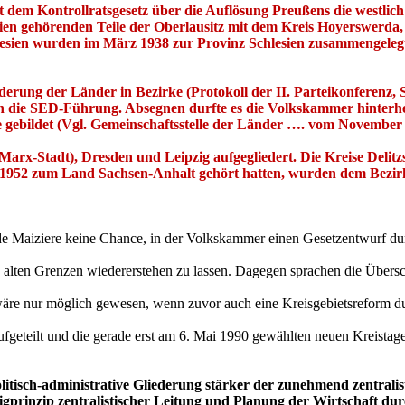
t dem Kontrollratsgesetz über die Auflösung Preußens die westlich
ien gehörenden Teile der Oberlausitz mit dem Kreis Hoyerswerda,
sien wurden im März 1938 zur Provinz Schlesien zusammengelegt, d
derung der Länder in Bezirke (Protokoll der II. Parteikonferenz, S.
rn die SED-Führung. Absegnen durfte es die Volkskammer hinterh
e gebildet (Vgl. Gemeinschaftsstelle der Länder …. vom November
arx-Stadt), Dresden und Leipzig aufgegliedert. Die Kreise Delitz
 1952 zum Land Sachsen-Anhalt gehört hatten, wurden dem Bezirk 
 Maiziere keine Chance, in der Volkskammer einen Gesetzentwurf durch
ren alten Grenzen wiedererstehen zu lassen. Dagegen sprachen die Übe
äre nur möglich gewesen, wenn zuvor auch eine Kreisgebietsreform d
ufgeteilt und die gerade erst am 6. Mai 1990 gewählten neuen Kreistag
tisch-administrative Gliederung stärker der zunehmend zentralisti
igprinzip zentralistischer Leitung und Planung der Wirtschaft dur