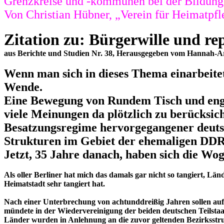
Grenzkreise und -kommunen bei der Bildung 
Von Christian Hübner, „Verein für Heimatpfl
Zitation zu: Bürgerwille und r
aus Berichte und Studien Nr. 38, Herausgegeben vom Hannah-Aren
Wenn man sich in dieses Thema einarbeitet,
Wende.
Eine Bewegung von Rundem Tisch und engagi
viele Meinungen da plötzlich zu berücksi
Besatzungsregime hervorgegangener deuts
Strukturen im Gebiet der ehemaligen DDR
Jetzt, 35 Jahre danach, haben sich die Wog
Als oller Berliner hat mich das damals gar nicht so tangiert, L
Heimatstadt sehr tangiert hat.
Nach einer Unterbrechung von achtunddreißig Jahren sollen auf
mündete in der Wiedervereinigung der beiden deutschen Teilstaa
Länder wurden in Anlehnung an die zuvor geltenden Bezirksstru