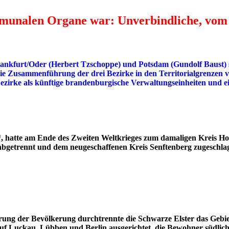
mmunalen Organe war: Unverbindliche, vom 
 Frankfurt/Oder (Herbert Tzschoppe) und Potsdam (Gundolf Baust)
ie Zusammenführung der drei Bezirke in den Territorialgrenzen v
ezirke als künftige brandenburgische Verwaltungseinheiten und e
l“, hatte am Ende des Zweiten Weltkrieges zum damaligen Kreis H
abgetrennt und dem neugeschaffenen Kreis Senftenberg zugeschl
ierung der Bevölkerung durchtrennte die Schwarze Elster das Geb
r auf Luckau, Lübben und Berlin ausgerichtet, die Bewohner südli