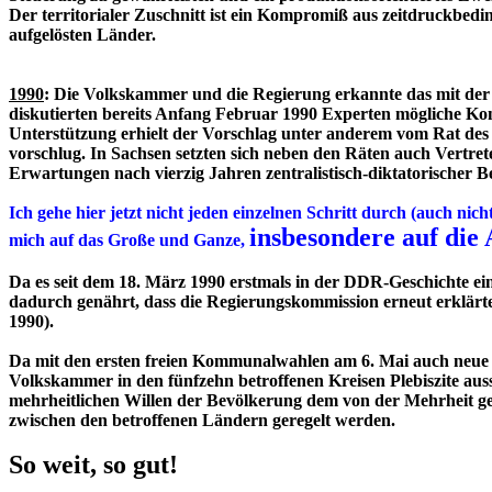
Der territorialer Zuschnitt ist ein Kompromiß aus zeitdruckbed
aufgelösten Länder.
1990
: Die Volkskammer und die Regierung erkannte das mit der
diskutierten bereits Anfang Februar 1990 Experten mögliche K
Unterstützung erhielt der Vorschlag unter anderem vom Rat des 
vorschlug. In Sachsen setzten sich neben den Räten auch Vertrete
Erwartungen nach vierzig Jahren zentralistisch-diktatorischer
Ich gehe hier jetzt nicht jeden einzelnen Schritt durch (auch 
insbesondere auf die
mich auf das Große und Ganze,
Da es seit dem 18. März 1990 erstmals in der DDR-Geschichte ei
dadurch genährt, dass die Regierungskommission erneut erklärte,
1990).
Da mit den ersten freien Kommunalwahlen am 6. Mai auch neue K
Volkskammer in den fünfzehn betroffenen Kreisen Plebiszite aus
mehrheitlichen Willen der Bevölkerung dem von der Mehrheit g
zwischen den betroffenen Ländern geregelt werden.
So weit, so gut!