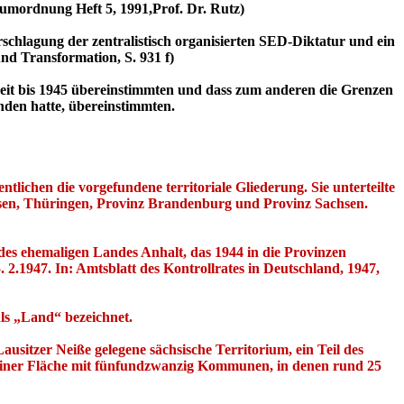
umordnung Heft 5, 1991,Prof. Dr. Rutz)
rschlagung der zentralistisch organisierten SED-Diktatur und ein
nd Transformation, S. 931 f)
 Zeit bis 1945 übereinstimmten und dass zum anderen die Grenzen
nden hatte, übereinstimmten.
ichen die vorgefundene territoriale Gliederung. Sie unterteilte
sen, Thüringen, Provinz Brandenburg und Provinz Sachsen.
es ehemaligen Landes Anhalt, das 1944 in die Provinzen
2.1947. In: Amtsblatt des Kontrollrates in Deutschland, 1947,
ls „Land“ bezeichnet.
usitzer Neiße gelegene sächsische Territorium, ein Teil des
t seiner Fläche mit fünfundzwanzig Kommunen, in denen rund 25