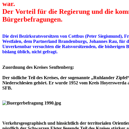
war.
Der Vorteil für die Regierung und die ko
Bürgerbefragungen.
Die drei Bezirksratsvorsitzen von Cottbus (Peter Siegismund),
Westfalen, dem Partnerland Brandenburgs, Johannes Rau, für d
Unverkennbar versuchten die Ratsvorsitzenden, die bisherigen B
bislang üblich, nicht gefragt.
Zuordnung des Kreises Senftenberg:
Der südliche Teil des Kreises, der sogenannte „Ruhlander Zipfe
Niederschlesien gehört. Er wurde 1952 vom Kreis Hoyerswerda 
SFB.
Verkehrsgeographisch und hinsichtlich der territorialen Orient
nördlich der Schwarzen Elster liegende Teil des Kreises stärke