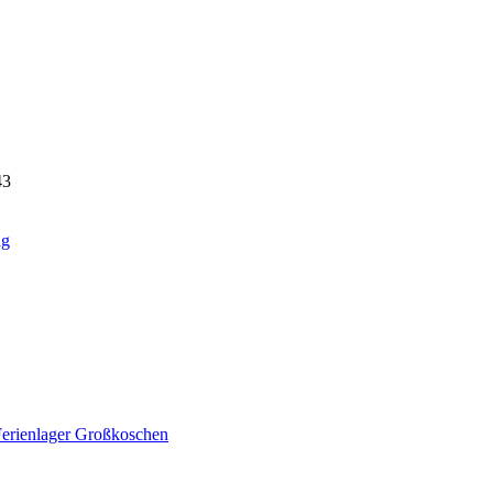
43
ag
Ferienlager Großkoschen