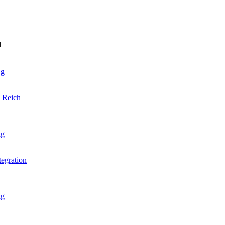
1
ag
 Reich
ag
tegration
ag