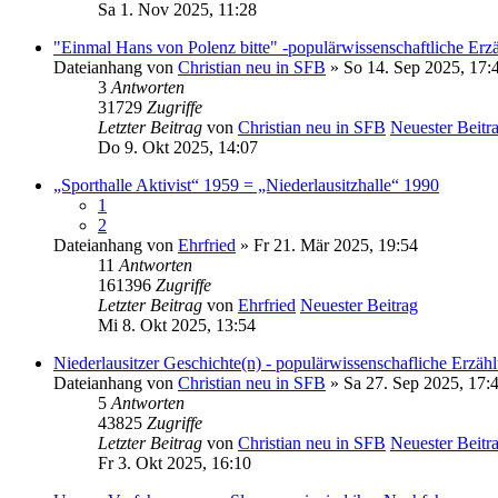
Sa 1. Nov 2025, 11:28
"Einmal Hans von Polenz bitte" -populärwissenschaftliche Erz
Dateianhang
von
Christian neu in SFB
» So 14. Sep 2025, 17:
3
Antworten
31729
Zugriffe
Letzter Beitrag
von
Christian neu in SFB
Neuester Beitr
Do 9. Okt 2025, 14:07
„Sporthalle Aktivist“ 1959 = „Niederlausitzhalle“ 1990
1
2
Dateianhang
von
Ehrfried
» Fr 21. Mär 2025, 19:54
11
Antworten
161396
Zugriffe
Letzter Beitrag
von
Ehrfried
Neuester Beitrag
Mi 8. Okt 2025, 13:54
Niederlausitzer Geschichte(n) - populärwissenschafliche Erzäh
Dateianhang
von
Christian neu in SFB
» Sa 27. Sep 2025, 17:
5
Antworten
43825
Zugriffe
Letzter Beitrag
von
Christian neu in SFB
Neuester Beitr
Fr 3. Okt 2025, 16:10