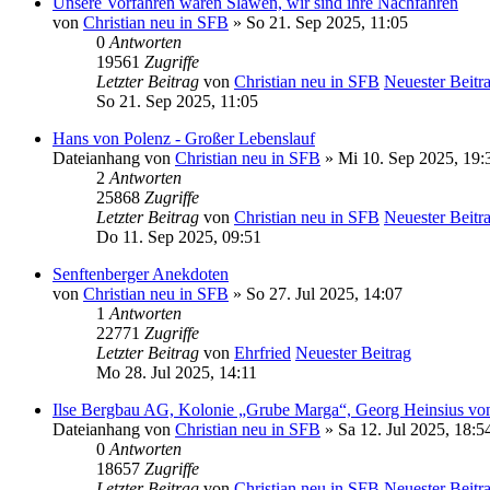
Unsere Vorfahren waren Slawen, wir sind ihre Nachfahren
von
Christian neu in SFB
» So 21. Sep 2025, 11:05
0
Antworten
19561
Zugriffe
Letzter Beitrag
von
Christian neu in SFB
Neuester Beitr
So 21. Sep 2025, 11:05
Hans von Polenz - Großer Lebenslauf
Dateianhang
von
Christian neu in SFB
» Mi 10. Sep 2025, 19:
2
Antworten
25868
Zugriffe
Letzter Beitrag
von
Christian neu in SFB
Neuester Beitr
Do 11. Sep 2025, 09:51
Senftenberger Anekdoten
von
Christian neu in SFB
» So 27. Jul 2025, 14:07
1
Antworten
22771
Zugriffe
Letzter Beitrag
von
Ehrfried
Neuester Beitrag
Mo 28. Jul 2025, 14:11
Ilse Bergbau AG, Kolonie „Grube Marga“, Georg Heinsius v
Dateianhang
von
Christian neu in SFB
» Sa 12. Jul 2025, 18:5
0
Antworten
18657
Zugriffe
Letzter Beitrag
von
Christian neu in SFB
Neuester Beitr