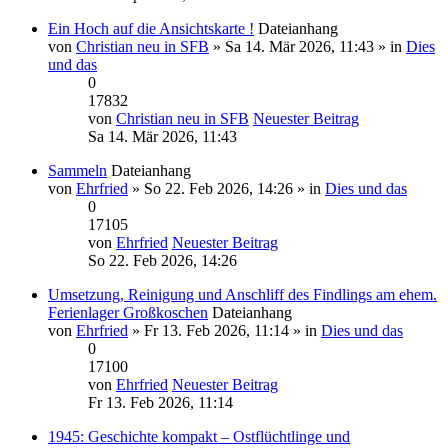
Ein Hoch auf die Ansichtskarte !
Dateianhang
von
Christian neu in SFB
» Sa 14. Mär 2026, 11:43 » in
Dies
und das
0
17832
von
Christian neu in SFB
Neuester Beitrag
Sa 14. Mär 2026, 11:43
Sammeln
Dateianhang
von
Ehrfried
» So 22. Feb 2026, 14:26 » in
Dies und das
0
17105
von
Ehrfried
Neuester Beitrag
So 22. Feb 2026, 14:26
Umsetzung, Reinigung und Anschliff des Findlings am ehem.
Ferienlager Großkoschen
Dateianhang
von
Ehrfried
» Fr 13. Feb 2026, 11:14 » in
Dies und das
0
17100
von
Ehrfried
Neuester Beitrag
Fr 13. Feb 2026, 11:14
1945: Geschichte kompakt – Ostflüchtlinge und