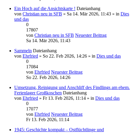
Ein Hoch auf die Ansichtskarte !
Dateianhang
von
Christian neu in SFB
» Sa 14. Mär 2026, 11:43 » in
Dies
und das
0
17807
von
Christian neu in SFB
Neuester Beitrag
Sa 14. Mär 2026, 11:43
Sammeln
Dateianhang
von
Ehrfried
» So 22. Feb 2026, 14:26 » in
Dies und das
0
17084
von
Ehrfried
Neuester Beitrag
So 22. Feb 2026, 14:26
Umsetzung, Reinigung und Anschliff des Findlings am ehem.
Ferienlager Großkoschen
Dateianhang
von
Ehrfried
» Fr 13. Feb 2026, 11:14 » in
Dies und das
0
17077
von
Ehrfried
Neuester Beitrag
Fr 13. Feb 2026, 11:14
1945: Geschichte kompakt – Ostflüchtlinge und