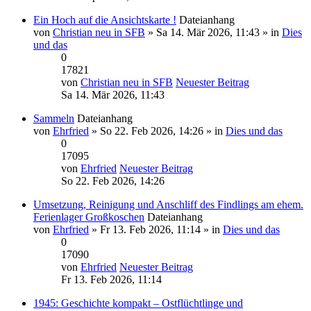
Ein Hoch auf die Ansichtskarte !
Dateianhang
von
Christian neu in SFB
» Sa 14. Mär 2026, 11:43 » in
Dies
und das
0
17821
von
Christian neu in SFB
Neuester Beitrag
Sa 14. Mär 2026, 11:43
Sammeln
Dateianhang
von
Ehrfried
» So 22. Feb 2026, 14:26 » in
Dies und das
0
17095
von
Ehrfried
Neuester Beitrag
So 22. Feb 2026, 14:26
Umsetzung, Reinigung und Anschliff des Findlings am ehem.
Ferienlager Großkoschen
Dateianhang
von
Ehrfried
» Fr 13. Feb 2026, 11:14 » in
Dies und das
0
17090
von
Ehrfried
Neuester Beitrag
Fr 13. Feb 2026, 11:14
1945: Geschichte kompakt – Ostflüchtlinge und