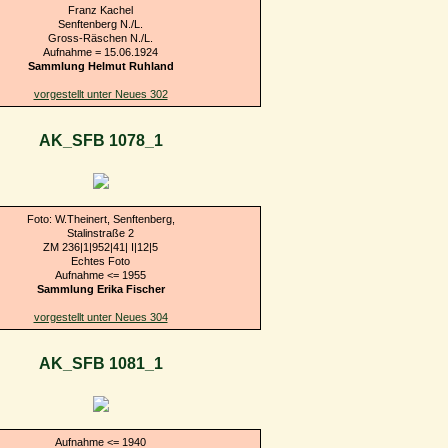
Franz Kachel
Senftenberg N./L.
Gross-Räschen N./L.
Aufnahme = 15.06.1924
Sammlung Helmut Ruhland
vorgestellt unter Neues 302
AK_SFB 1078_1
Foto: W.Theinert, Senftenberg,
Stalinstraße 2
ZM 236|1|952|41| I|12|5
Echtes Foto
Aufnahme <= 1955
Sammlung Erika Fischer
vorgestellt unter Neues 304
AK_SFB 1081_1
Aufnahme <= 1940