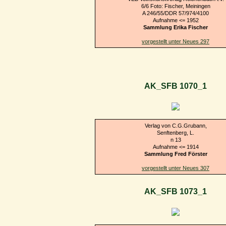
6/6 Foto: Fischer, Meiningen
A 246/55/DDR 57/974/4100
Aufnahme <= 1952
Sammlung Erika Fischer
vorgestellt unter Neues 297
AK_SFB 1070_1
Verlag von C.G.Grubann,
Senftenberg, L.
n 13
Aufnahme <= 1914
Sammlung Fred Förster
vorgestellt unter Neues 307
AK_SFB 1073_1