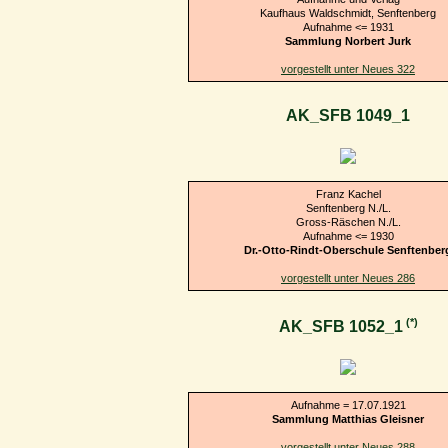
Kaufhaus Waldschmidt, Senftenberg
Aufnahme <= 1931
Sammlung Norbert Jurk
vorgestellt unter Neues 322
AK_SFB 1049_1
Franz Kachel
Senftenberg N./L.
Gross-Räschen N./L.
Aufnahme <= 1930
Dr.-Otto-Rindt-Oberschule Senftenber
vorgestellt unter Neues 286
(*)
AK_SFB 1052_1
Aufnahme = 17.07.1921
Sammlung Matthias Gleisner
vorgestellt unter Neues 288