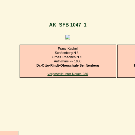
AK_SFB 1047_1
Franz Kachel
Senftenberg N./L.
Gross-Räschen N./L.
Aufnahme <= 1930
Dr.-Otto-Rindt-Oberschule Senftenberg
vorgestellt unter Neues 286