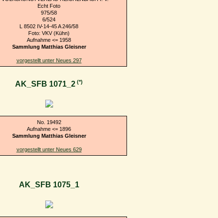
Echt Foto
975/58
6/524
L 8502 IV-14-45 A 246/58
Foto: VKV (Kühn)
Aufnahme <= 1958
Sammlung Matthias Gleisner
vorgestellt unter Neues 297
(*)
AK_SFB 1071_2
No. 19492
Aufnahme <= 1896
Sammlung Matthias Gleisner
vorgestellt unter Neues 629
AK_SFB 1075_1