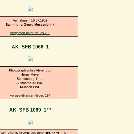
Aufnahme = 10.07.1932
Sammlung Georg Messenbrink
vorgestellt unter Neues 292
AK_SFB 1066_1
Photographisches Atelier von
Herm. Meyer
Senftenberg, N.-L.
Aufnahme <= 1901
Museen OSL
vorgestellt unter Neues 294
(*)
AK_SFB 1069_1
 VOLKSKUNSTVERLAG REICHENBACH I. V.