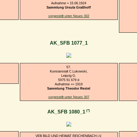
Aufnahme = 15.06.1924
Sammlung Ursula Graßhoff
vorgestellt unter Neues 302
AK_SFB 1077_1
57.
Kunstanstalt C.Lukowski,
Leipzig G.
5975 91 679 d
Aufnahme <= 1919
Sammlung Theodor Restel
vorgestellt unter Neues 307
(*)
AK_SFB 1080_1
VEB BILD UND HEIMAT REICHENBACH i.V.