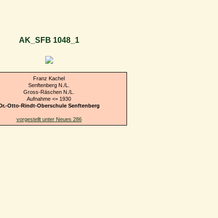
AK_SFB 1048_1
Franz Kachel
Senftenberg N./L.
Gross-Räschen N./L.
Aufnahme <= 1930
Dr.-Otto-Rindt-Oberschule Senftenberg
vorgestellt unter Neues 286