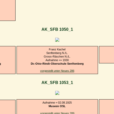
AK_SFB 1050_1
Franz Kachel
Senftenberg N./L.
Gross-Räschen N./L.
Aufnahme <= 1930
g
Dr.-Otto-Rindt-Oberschule Senftenberg
vorgestellt unter Neues 286
AK_SFB 1053_1
Aufnahme = 02.08.1925
Museen OSL
vorgestellt unter Neues 289