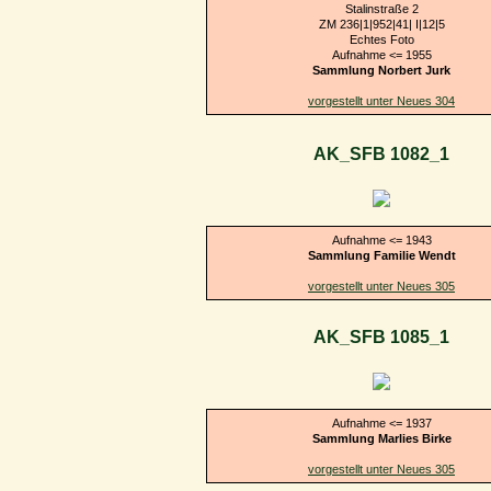
Stalinstraße 2
ZM 236|1|952|41| I|12|5
Echtes Foto
Aufnahme <= 1955
Sammlung Norbert Jurk
vorgestellt unter Neues 304
AK_SFB 1082_1
Aufnahme <= 1943
Sammlung Familie Wendt
vorgestellt unter Neues 305
AK_SFB 1085_1
Aufnahme <= 1937
Sammlung Marlies Birke
vorgestellt unter Neues 305