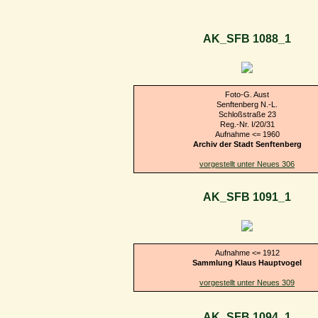
AK_SFB 1088_1
Foto-G. Aust
Senftenberg N.-L.
Schloßstraße 23
Reg.-Nr. I/20/31
Aufnahme <= 1960
Archiv der Stadt Senftenberg
vorgestellt unter Neues 306
AK_SFB 1091_1
Aufnahme <= 1912
Sammlung Klaus Hauptvogel
vorgestellt unter Neues 309
AK_SFB 1094_1